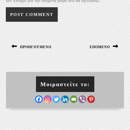
τον πλοηγό για την επόμενη φορά που θα σχολιάσω.
Πλοήγηση
άρθρων
ΠΡΟΗΓΟΎΜΕΝΟ
ΕΠΌΜΕΝΟ
Previous
Next
post:
post:
Μοιραστείτε το: