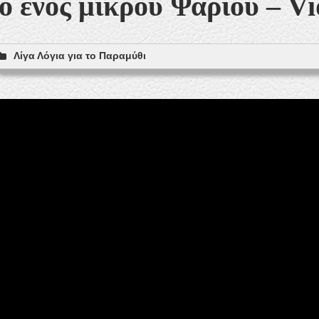
ο ενός μικρού Ψαριού – V
Λίγα Λόγια για το Παραμύθι