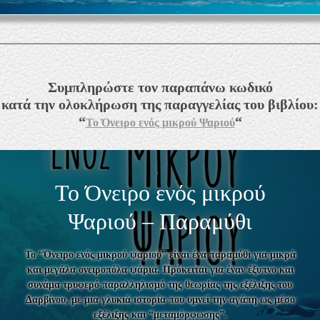
Συμπληρώστε τον παραπάνω κωδικό
κατά την ολοκλήρωση της παραγγελίας του βιβλίου:
“
“
Το Όνειρο ενός μικρού Ψαριού
Το Όνειρο ενός μικρού
Ψαριού – Παραμύθι
Το “
Όνειρο ενός μικρού ψαριού”
είναι ένα παραμύθι για μικρά
και μεγάλα ονειροπόλα ψάρια. Πρόκειται για έναν έξυπνο και
συνάμα τρυφερό παραλληλισμό της θεωρίας της εξέλιξης του
Δαρβίνου, με μια γλυκιά ιστορία που υμνεί την αγάπη ως μέσο
εξέλιξης και “μεταμόρφωσης”.