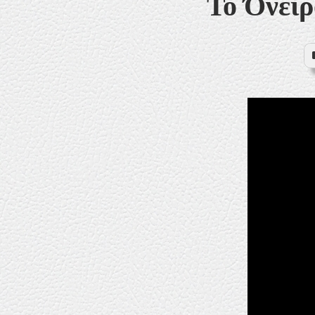
Το Όνειρ