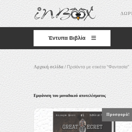
Skip
to
ΔΩΡ
content
Έντυπα Βιβλία
Αρχική σελίδα
/ Προϊόντα με ετικέτα “Φαντασία”
Εμφάνιση του μοναδικού αποτελέσματος
Προσφορά!