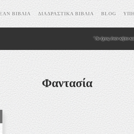
ΕΆΝ ΒΙΒΛΊΑ
ΔΙΑΔΡΑΣΤΙΚΆ ΒΙΒΛΊΑ
BLOG
ΥΠΗ
"Αν έχεις έναν κήπο και μι
Φαντασία