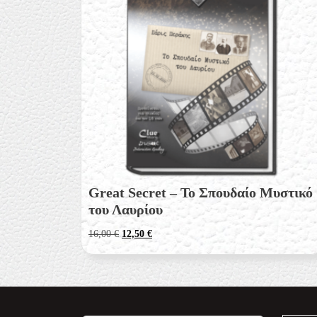
Great Secret – Το Σπουδαίο Μυστικό
του Λαυρίου
Original
Η
16,00
€
12,50
€
price
τρέχουσα
was:
τιμή
16,00 €.
είναι:
12,50 €.