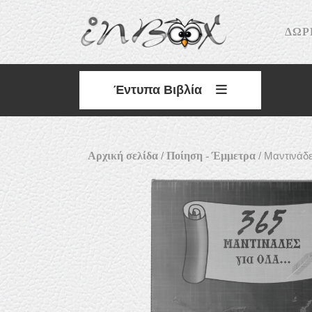
Skip
to
ΔΩΡ
content
Έντυπα Βιβλία
Αρχική σελίδα
/
Ποίηση - Έμμετρα
/ Μαντινάδ