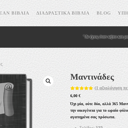
ΕΆΝ ΒΙΒΛΊΑ
ΔΙΑΔΡΑΣΤΙΚΆ ΒΙΒΛΊΑ
BLOG
ΥΠΗ
"Αν έχεις έναν κήπο και μια βιβλιοθήκ
ες
Μαντινάδες
(
1
αξιολόγηση πε
Βαθμολογήθ
1
6,00
€
ηκε με
5.00
από 5 με
Όχι μία, ούτε δύο, αλλά 365
Μαντ
βάση
την οικογένεια για το ωραίο φύλ
βαθμολογία
πελάτη
αγαπημένα σας πρόσωπα.
Σελίδες:
122