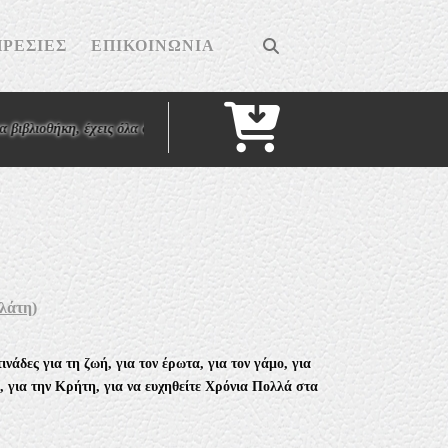
ΡΕΣΊΕΣ
ΕΠΙΚΟΙΝΩΝΊΑ
Cart
η, έχεις όλα όσα σου χρειάζονται"
- Κικέρων - . . .
"Πάντα φανταζόμουν τον
λάτη)
ινάδες
για τη ζωή, για τον έρωτα, για τον γάμο, για
ο, για την Κρήτη, για να ευχηθείτε Χρόνια Πολλά στα