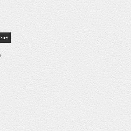
λάθι
α