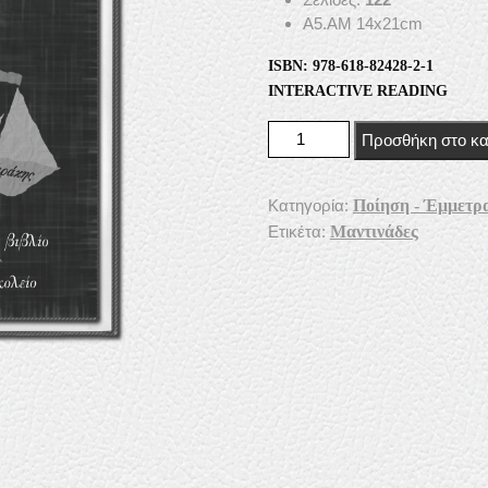
Α5.ΑΜ 14x21cm
ISBN: 978-618-82428-2-1
INTERACTIVE READING
Μαντινάδες ποσότητα
Προσθήκη στο κα
Κατηγορία:
Ποίηση - Έμμετρ
Ετικέτα:
Μαντινάδες