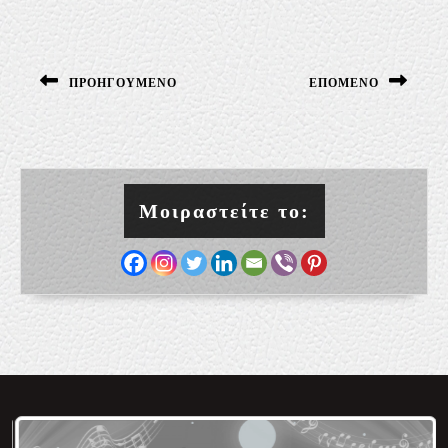
Πλοήγηση
άρθρων
ΠΡΟΗΓΟΎΜΕΝΟ
ΕΠΌΜΕΝΟ
Previous
Next
post:
post:
Μοιραστείτε το: