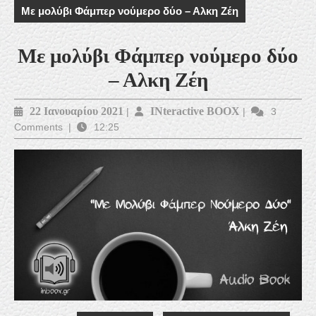
Με μολύβι Φάμπερ νούμερο δύο – Αλκη Ζέη
Με μολύβι Φάμπερ νούμερο δύο
– Αλκη Ζέη
22
INteractive
22 Ιανουαρίου 2021
INteractive BOOX
|
|
3
Comments
|
12:25
Ιανουαρίου
BOOX
2021