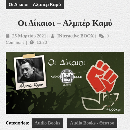
Οι Δίκαιοι – Αλμπέρ Καμύ
Οι Δίκαιοι – Αλμπέρ Καμύ
25
INteractive
25 Μαρτίου 2021
INteractive BOOX
|
|
0
Comment
|
13:23
Μαρτίου
BOOX
2021
Categories:
Audio Books
Audio Books - Θέατρο