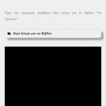
Πριν την ακρόαση, διαβάστε λίγα λόγια για το βιβλίο “Οι
Δίκαιοι”:
Λίγα Λόγια για το Βιβλίο
(Βιογραφία)