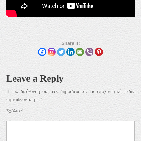
Share it:
Leave a Reply
Η ηλ. διεύθυνση σας δεν δημοσιεύεται.
Τα υποχρεωτικά πεδία
σημειώνονται με
*
Σχόλιο
*