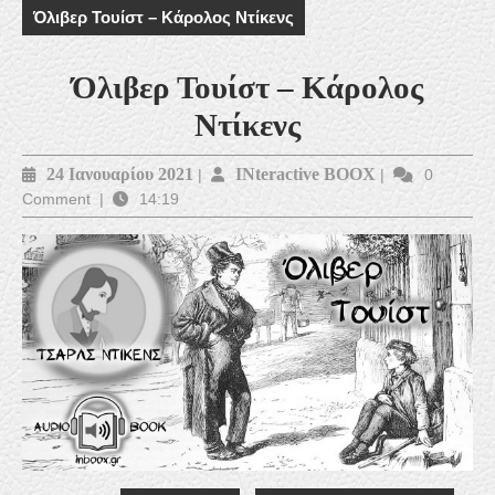
Όλιβερ Τουίστ – Κάρολος Ντίκενς
Όλιβερ Τουίστ – Κάρολος
Ντίκενς
24
INteractive
24 Ιανουαρίου 2021
INteractive BOOX
|
|
0
Comment
|
14:19
Ιανουαρίου
BOOX
2021