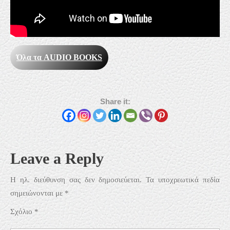
Όλα τα
AUDIO BOOKS
Share it:
Leave a Reply
Η ηλ. διεύθυνση σας δεν δημοσιεύεται.
Τα υποχρεωτικά πεδία
σημειώνονται με
*
Σχόλιο
*