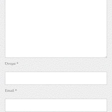
Όνομα
*
Email
*