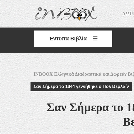
Skip
to
ΔΩΡ
content
Έντυπα Βιβλία
INBOOX Ελληνικά Διαδραστικά και Δωρεάν Βι
Σαν Σήμερα το 1844 γεννήθηκε ο Πολ Βερλαίν
Σαν Σήμερα το 1
Β