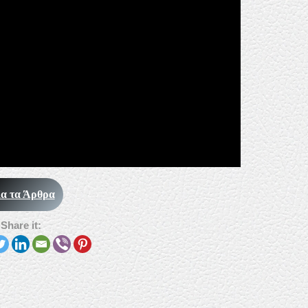
α τα Άρθρα
Share it: