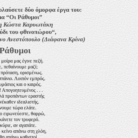
ολαύσετε δύο όμορφα έργα του:
μα “
Οι Ράθυμοι
”
η Κώστα Καρυωτάκη
ύδι του φθινοπώρου
“,
νο Ανεστόπουλο (Διάφανα Κρίνα)
 Ράθυμοι
μοίρα μας έγινε πεζή.
, πεθαίνουμε μαζί;
 πρόταση, ορισμένως.
πάνιο. Λοιπόν εμπρός.
μάσιος και ο καιρός.
! Απογοητευμένος . . .
ά προπάντων εραστής
νέκαθεν ιδεαλιστής.
νουμε τώρα ελάτε.
 ειρωνεύεστε, θαρρώ,
κάνετε τον τρυφερό.
κύριε, αν αγαπάτε.
 κείνο απάνω στη χλόη,
νθη απάνω καθιστοί,