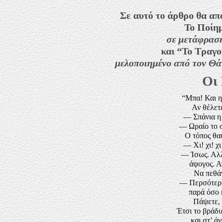
Σε αυτό το άρθρο θα απ
Το Ποίη
σε μετάφρασ
και “
Το Τραγο
μελοποιημένο από τον Θά
Οι
“Μπα! Και η 
Αν θέλετε
— Σπάνια η
— Ωραίο το σ
Ο τόπος θαυ
— Χι! χι! χι
— Ίσως. Αλλ
άψογος. Α
Να πεθά
— Περσότερο
παρά όσο 
Πάψετε, 
Έτσι το βράδυ
και στ’ ά