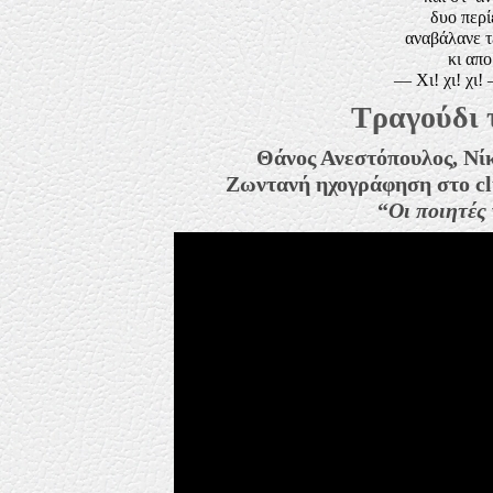
δυο περί
αναβάλανε τ
κι απο
— Χι! χι! χι
Τραγούδι 
Θάνος Ανεστόπουλος, Νίκ
Ζωντανή ηχογράφηση στο c
“
Οι ποιητές