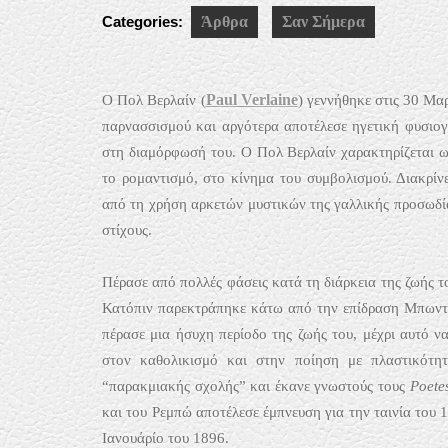
Categories:
Άρθρα
Σαν Σήμερα
Paul Verlaine
O
Πολ Βερλαίν
(
) γεννήθηκε στις 30 Μα
παρνασσισμού και αργότερα αποτέλεσε ηγετική φυσιογ
στη διαμόρφωσή του. Ο Πολ Βερλαίν χαρακτηρίζεται ω
το ρομαντισμό, στο κίνημα του συμβολισμού. Διακρίν
από τη χρήση αρκετών μυστικών της γαλλικής προσωδία
στίχους.
Πέρασε από πολλές φάσεις κατά τη διάρκεια της ζωής 
Κατόπιν παρεκτράπηκε κάτω από την επίδραση Μπωντ
πέρασε μια ήσυχη περίοδο της ζωής του, μέχρι αυτό ν
στον καθολικισμό και στην ποίηση με πλαστικότητ
“παρακμιακής σχολής” και έκανε γνωστούς τους
Poete
και του Ρεμπώ αποτέλεσε έμπνευση για την ταινία του 
Ιανουάρίο του 1896.