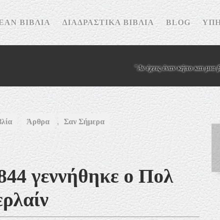
ΕΆΝ ΒΙΒΛΊΑ
ΔΙΑΔΡΑΣΤΙΚΆ ΒΙΒΛΊΑ
BLOG
ΥΠΗ
"Αν έχεις έναν κήπο και μια βιβλιοθήκη, έχει
βλία
Άρθρα
,
Σαν Σήμερα
844 γεννήθηκε ο Πολ
ερλαίν