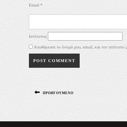
Email
*
Ιστότοπος
Αποθήκευσε το όνομά μου, email, και τον ιστότοπο 
Πλοήγηση
άρθρων
ΠΡΟΗΓΟΎΜΕΝΟ
Previous
post: