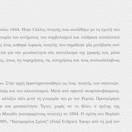
ρτίου 1844. Ήταν Γάλλος ποιητής που συνδέθηκε με τη σχολή του
νωμία του κινήματος του συμβολισμού και επέδρασε καταλυτικά
ς ένας καθαρά λυρικός ποιητής που σημάδεψε μία μετάβαση από
εται για την μουσικότητα στο αποτέλεσμα της γραφής του, μέσα
ς, όπως τις παρηχήσεις, τις συνηχήσεις και τους ανισοσύλλαβους
του. Στην αρχή δραστηριοποιήθηκε ως ένας ποιητής των σαλονιών.
λαίρ και του αλκοολισμού. Μετά από αρκετά σκαμπανεβάσματα,
α αλλάξει πάλι μετά τη γνωριμία του με τον Ρεμπώ. Προσχώρησε
α και μουσικότητα. Έγινε, χωρίς να το θέλει, ο ηγέτης της
s Maudits
(καταραμένους ποιητές) το 1884. Η σχέση του Βερλαίν
1995, “Καταραμένη Σχέση” (Total Eclipse). Έφυγε από τη ζωή τον