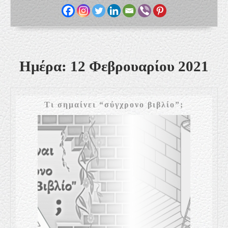
Ημέρα:
12 Φεβρουαρίου 2021
Τι
Τι σημαίνει “σύγχρονο βιβλίο”;
σημαίνει
“σύγχρον
βιβλίο”;