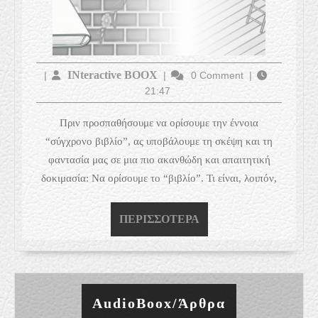
INteractive
INteractive BOOX
|
|
0 Comment
|
21:47
BOOX
Πριν προσπαθήσουμε να ορίσουμε την έννοια
“σύγχρονο βιβλίο”, ας υποβάλουμε τη σκέψη και τη
φαντασία μας σε μια πιο ακανθώδη και απαιτητική
δοκιμασία: Να ορίσουμε το “βιβλίο”. Τι είναι, λοιπόν,
ΠΕΡΙΣΣΌΤΕΡΑ
ΠΕΡΙΣΣΌΤΕΡΑ
AudioBoox/Άρθρα