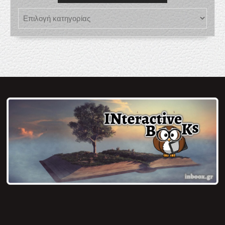
AudioBoox/Άρθρα