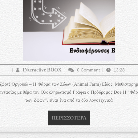
INteractive
INteractive BOOX
|
|
0 Comment
|
13:28
BOOX
ζώρτζ Όργουελ – Η Φάρμα των Ζώων (Animal Farm) Είδος: Μυθιστόρη
ντασίας με θέμα τον Ολοκληρωτισμό Γράφει ο Πρόδρομος Doe Η “Φά
των Ζώων”, είναι ένα από τα δύο λογοτεχνικά
ΠΕΡΙΣΣΌΤΕΡΑ
ΠΕΡΙΣΣΌΤΕΡΑ