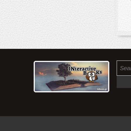
Search
for: