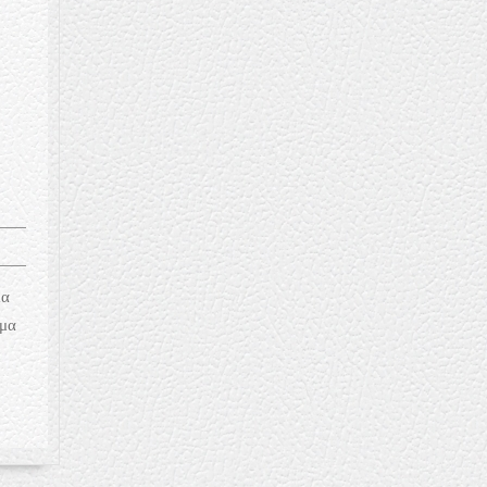
μα
ρμα