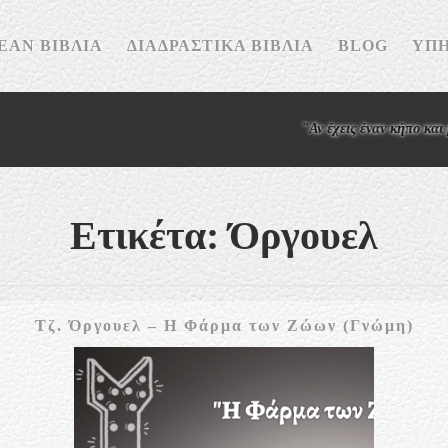
ΕΆΝ ΒΙΒΛΊΑ
ΔΙΑΔΡΑΣΤΙΚΆ ΒΙΒΛΊΑ
BLOG
ΥΠΗ
"Αν έχεις έναν κήπο και μια βιβλ
Ετικέτα:
Όργουελ
Τζ.
Τζ. Όργουελ – Η Φάρμα των Ζώων (Γνώμη)
Όργ
–
Η
Φάρ
των
Ζώ
(Γν