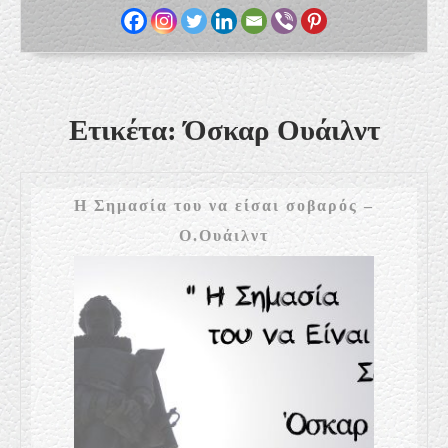
Ετικέτα:
Όσκαρ Ουάιλντ
Η Σημασία του να είσαι σοβαρός –
Η
Ο.Ουάιλντ
Σημασία
του
να
είσαι
σοβαρός
–
Ο.Ουάιλντ