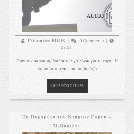
INteractive
INteractive BOOX
|
|
0 Comments
|
17:37
BOOX
Πριν την ακρόαση, διαβάστε λίγα λόγια για το έργο “Η
Σημασία του να είσαι σοβαρός”:
ΠΕΡΙΣΣΌΤΕΡΑ
ΠΕΡΙΣΣΌΤΕΡΑ
Το Πορτρέτο του Ντόριαν Γκρέυ –
Το
Ό.Ουάιλντ
Πορτρέτο