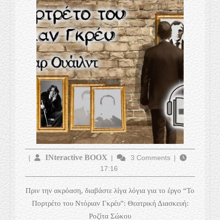
του
Ντόριαν
Γκρέυ
–
Ό.Ουάιλντ
INteractive
INteractive BOOX
|
|
3 Comments
|
17:16
BOOX
Πριν την ακρόαση, διαβάστε λίγα λόγια για το έργο “Το
Πορτρέτο του Ντόριαν Γκρέυ”: Θεατρική Διασκευή:
Ροζίτα Σώκου