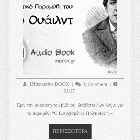
Ουάιλντ
INteractive
INteractive BOOX
|
|
0 Comment
|
21:27
BOOX
Πριν την ακρόαση του βιβλίου, διαβάστε λίγα λόγια για
το παραμύθι “Ο Ευτυχισμένος Πρίγκιπας”: –
ΠΕΡΙΣΣΌΤΕΡΑ
ΠΕΡΙΣΣΌΤΕΡΑ