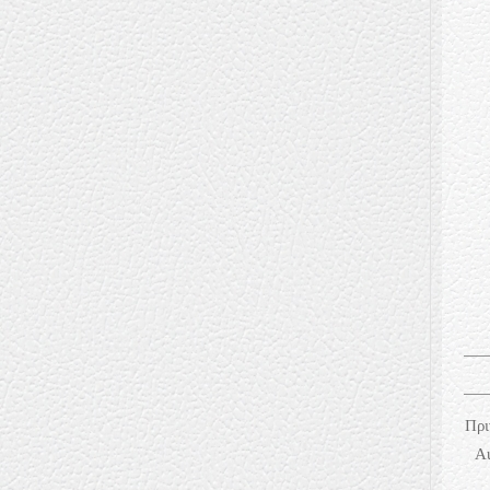
Πρι
Au