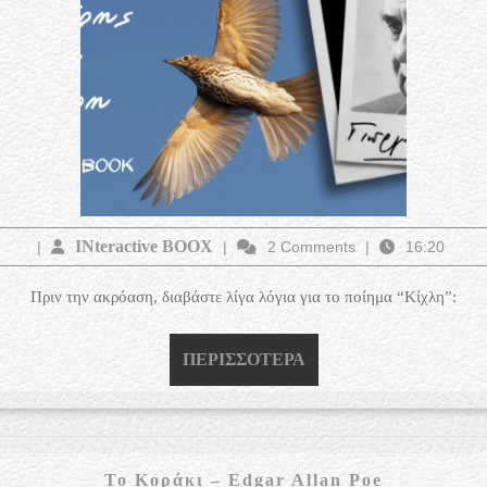
INteractive
INteractive BOOX
|
|
2 Comments
|
16:20
BOOX
Πριν την ακρόαση, διαβάστε λίγα λόγια για το ποίημα “Κίχλη”:
ΠΕΡΙΣΣΌΤΕΡΑ
ΠΕΡΙΣΣΌΤΕΡΑ
Το
Το Κοράκι – Edgar Allan Poe
Κοράκι