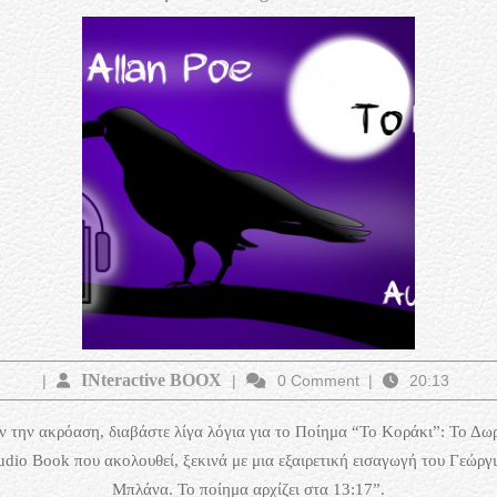
–
Edgar
Allan
Poe
INteractive
INteractive BOOX
|
|
0 Comment
|
20:13
BOOX
ν την ακρόαση, διαβάστε λίγα λόγια για το Ποίημα “Το Κοράκι”: Το Δω
dio Book που ακολουθεί, ξεκινά με μια εξαιρετική εισαγωγή του Γεώργ
Μπλάνα. Το ποίημα αρχίζει στα 13:17”.