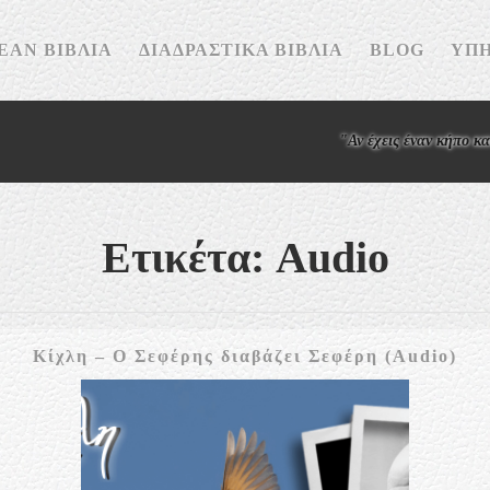
ΕΆΝ ΒΙΒΛΊΑ
ΔΙΑΔΡΑΣΤΙΚΆ ΒΙΒΛΊΑ
BLOG
ΥΠΗ
"Αν έχεις έναν κήπο και μια βι
Ετικέτα:
Audio
Κίχ
Κίχλη – Ο Σεφέρης διαβάζει Σεφέρη (Audio)
–
Ο
Σε
δια
Σε
(Au