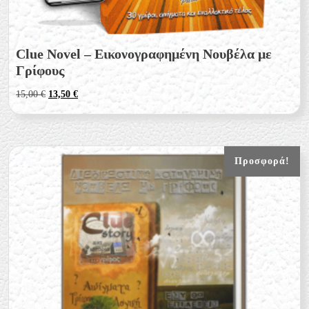
Clue Novel – Εικονογραφημένη Νουβέλα με
Γρίφους
Original
Η
15,00
€
13,50
€
price
τρέχουσα
was:
τιμή
15,00 €.
είναι:
13,50 €.
Προσφορά!