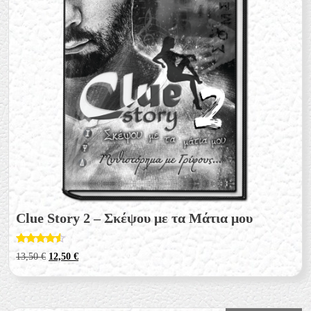
Clue Story 2 – Σκέψου με τα Μάτια μου
Βαθμολογ
Original
Η
13,50
€
12,50
€
ήθηκε με
price
τρέχουσα
4.33
από 5
was:
τιμή
13,50 €.
είναι:
12,50 €.