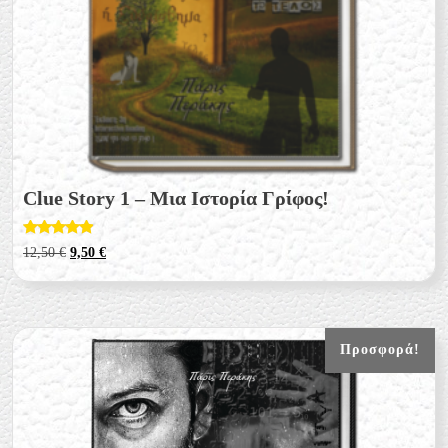
Clue Story 1 – Μια Ιστορία Γρίφος!
Βαθμολογή
Original
Η
12,50
€
9,50
€
θηκε με
price
τρέχουσα
4.75
από 5
was:
τιμή
12,50 €.
είναι:
9,50 €.
Προσφορά!