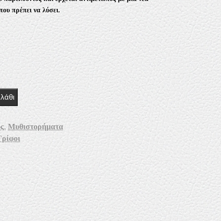
που πρέπει να λύσει.
ν πίσω από τα μυστήρια του 20ου αιώνα; ποσότητα
λάθι
υς
,
Μυθιστορήματα
Γρίφοι