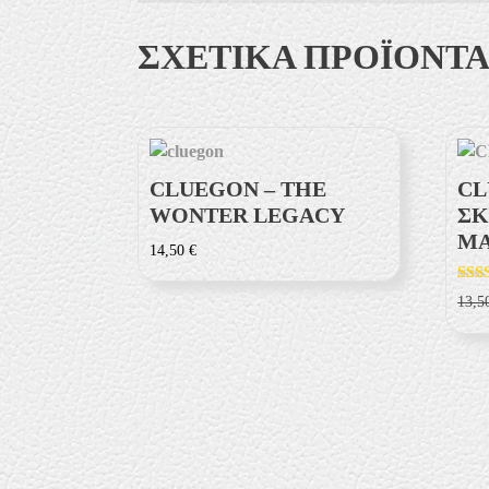
ΣΧΕΤΙΚΆ ΠΡΟΪΌΝΤ
CLUEGON – THE
CL
WONTER LEGACY
ΣΚ
ΜΆ
14,50
€
Βαθ
13,
ήθηκ
4.33
από 