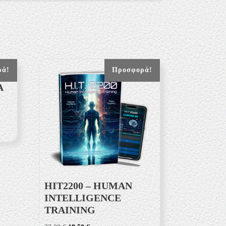
ρά!
Προσφορά!
Α
HIT2200 – HUMAN
INTELLIGENCE
TRAINING
Original
Η