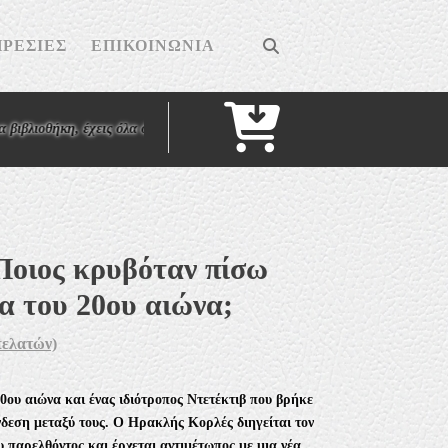
ΡΕΣΊΕΣ
ΕΠΙΚΟΙΝΩΝΊΑ
Cart
ήκη, έχεις όλα όσα σου χρειάζονται"
- Κικέρων - . . .
"Πάντα φανταζόμουν τ
 Ποιος κρυβόταν πίσω
α του 20ου αιώνα;
πελατών)
ου αιώνα και ένας ιδιότροπος Ντετέκτιβ που βρήκε
δεση μεταξύ τους. Ο Ηρακλής Κορλές διηγείται τον
υ παρελθόντος και έρχεται αντιμέτωπος με μια νέα