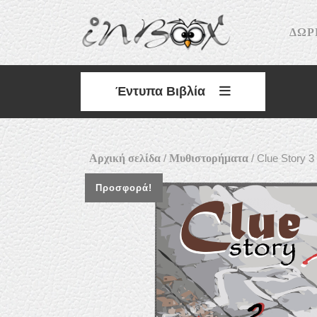
Skip
to
ΔΩΡ
content
Έντυπα Βιβλία
Αρχική σελίδα
/
Μυθιστορήματα
/ Clue Story 
Προσφορά!