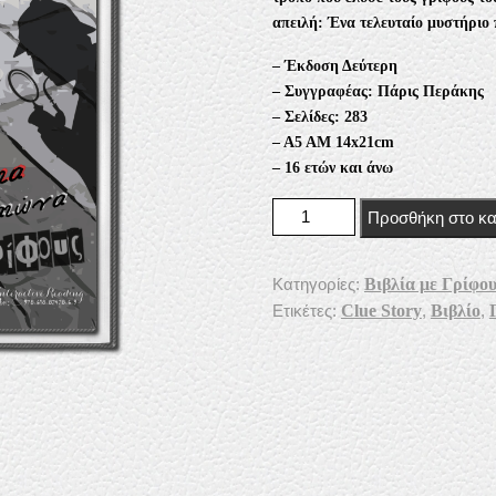
12,50 €.
απειλή: Ένα τελευταίο μυστήριο 
– Έκδοση Δεύτερη
– Συγγραφέας: Πάρις Περάκης
– Σελίδες:
283
– Α5 ΑΜ 14x21cm
– 16 ετών και άνω
Clue Story 3 - Ποιος κρυβότα
Προσθήκη στο κα
Κατηγορίες:
Βιβλία με Γρίφο
Ετικέτες:
Clue Story
,
Βιβλίο
,