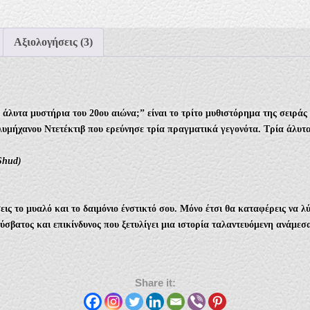
Αξιολογήσεις (3)
 άλυτα μυστήρια του 20ου αιώνα;” είναι το τρίτο μυθιστόρημα της σειράς
ολυμήχανου Ντετέκτιβ που ερεύνησε τρία πραγματικά γεγονότα. Τρία άλυτ
Shud)
εις το μυαλό και το δαιμόνιο ένστικτό σου. Μόνο έτσι θα καταφέρεις να λ
δύσβατος και επικίνδυνος που ξετυλίγει μια ιστορία ταλαντευόμενη ανάμεσ
Share it: